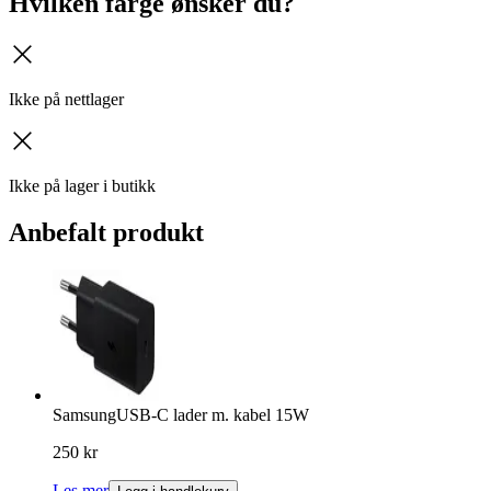
Hvilken farge ønsker du?
kryss
Ikke på nettlager
kryss
Ikke på lager i butikk
Anbefalt produkt
Samsung
USB-C lader m. kabel 15W
250 kr
Les mer