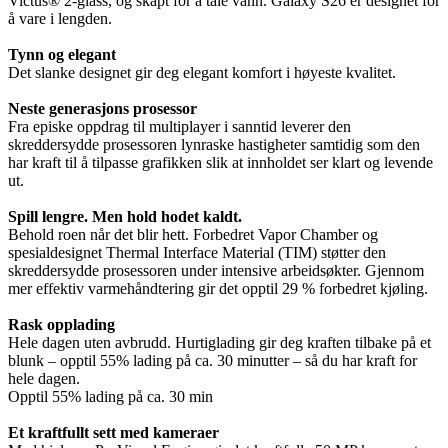
Victus® 2-glass, og skapt for å tåle vann. Galaxy S26 er designet for
å vare i lengden.
Tynn og elegant
Det slanke designet gir deg elegant komfort i høyeste kvalitet.
Neste generasjons prosessor
Fra episke oppdrag til multiplayer i sanntid leverer den
skreddersydde prosessoren lynraske hastigheter samtidig som den
har kraft til å tilpasse grafikken slik at innholdet ser klart og levende
ut.
Spill lengre. Men hold hodet kaldt.
Behold roen når det blir hett. Forbedret Vapor Chamber og
spesialdesignet Thermal Interface Material (TIM) støtter den
skreddersydde prosessoren under intensive arbeidsøkter. Gjennom
mer effektiv varmehåndtering gir det opptil 29 % forbedret kjøling.
Rask opplading
Hele dagen uten avbrudd. Hurtiglading gir deg kraften tilbake på et
blunk – opptil 55% lading på ca. 30 minutter – så du har kraft for
hele dagen.
Opptil 55% lading på ca. 30 min
Et kraftfullt sett med kameraer