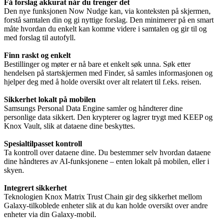
Få forslag akkurat når du trenger det
Den nye funksjonen Now Nudge kan, via konteksten på skjermen,
forstå samtalen din og gi nyttige forslag. Den minimerer på en smart
måte hvordan du enkelt kan komme videre i samtalen og gir til og
med forslag til autofyll.
Finn raskt og enkelt
Bestillinger og møter er nå bare et enkelt søk unna. Søk etter
hendelsen på startskjermen med Finder, så samles informasjonen og
hjelper deg med å holde oversikt over alt relatert til f.eks. reisen.
Sikkerhet lokalt på mobilen
Samsungs Personal Data Engine samler og håndterer dine
personlige data sikkert. Den krypterer og lagrer trygt med KEEP og
Knox Vault, slik at dataene dine beskyttes.
Spesialtilpasset kontroll
Ta kontroll over dataene dine. Du bestemmer selv hvordan dataene
dine håndteres av AI-funksjonene – enten lokalt på mobilen, eller i
skyen.
Integrert sikkerhet
Teknologien Knox Matrix Trust Chain gir deg sikkerhet mellom
Galaxy-tilkoblede enheter slik at du kan holde oversikt over andre
enheter via din Galaxy-mobil.