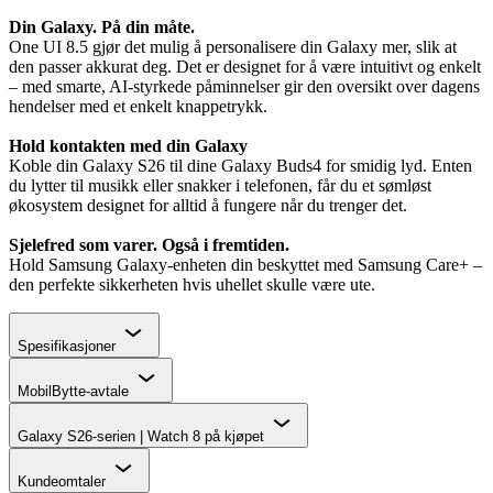
Din Galaxy. På din måte.
One UI 8.5 gjør det mulig å personalisere din Galaxy mer, slik at
den passer akkurat deg. Det er designet for å være intuitivt og enkelt
– med smarte, AI-styrkede påminnelser gir den oversikt over dagens
hendelser med et enkelt knappetrykk.
Hold kontakten med din Galaxy
Koble din Galaxy S26 til dine Galaxy Buds4 for smidig lyd. Enten
du lytter til musikk eller snakker i telefonen, får du et sømløst
økosystem designet for alltid å fungere når du trenger det.
Sjelefred som varer. Også i fremtiden.
Hold Samsung Galaxy-enheten din beskyttet med Samsung Care+ –
den perfekte sikkerheten hvis uhellet skulle være ute.
Chevron
Spesifikasjoner
Chevron
MobilBytte-avtale
Chevron
Galaxy S26-serien | Watch 8 på kjøpet
Chevron
Kundeomtaler