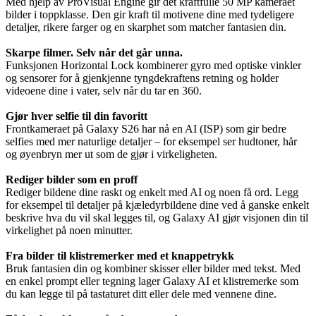
Med hjelp av ProVisual Engine gir det kraftfulle 50 MP kameraet
bilder i toppklasse. Den gir kraft til motivene dine med tydeligere
detaljer, rikere farger og en skarphet som matcher fantasien din.
Skarpe filmer. Selv når det går unna.
Funksjonen Horizontal Lock kombinerer gyro med optiske vinkler
og sensorer for å gjenkjenne tyngdekraftens retning og holder
videoene dine i vater, selv når du tar en 360.
Gjør hver selfie til din favoritt
Frontkameraet på Galaxy S26 har nå en AI (ISP) som gir bedre
selfies med mer naturlige detaljer – for eksempel ser hudtoner, hår
og øyenbryn mer ut som de gjør i virkeligheten.
Rediger bilder som en proff
Rediger bildene dine raskt og enkelt med AI og noen få ord. Legg
for eksempel til detaljer på kjæledyrbildene dine ved å ganske enkelt
beskrive hva du vil skal legges til, og Galaxy AI gjør visjonen din til
virkelighet på noen minutter.
Fra bilder til klistremerker med et knappetrykk
Bruk fantasien din og kombiner skisser eller bilder med tekst. Med
en enkel prompt eller tegning lager Galaxy AI et klistremerke som
du kan legge til på tastaturet ditt eller dele med vennene dine.