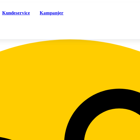
Kundeservice
Kampanjer
Tjenester
Nett
PentBrukt
M
iceTrygg
M
Sikkerhet
S
Mobilforsikring
A
MobilBytte
T
ice-appen
T
eSIM
S