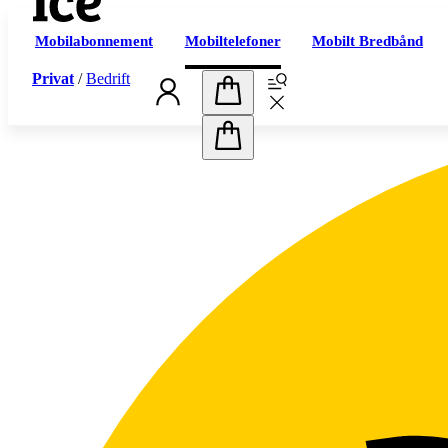
Mobilabonnement
Mobiltelefoner
Mobilt Bredbånd
Privat
/
Bedrift
Handlekurv
Handlekurv
Abonnement
Prøv oss
Mobilabonnement
iceUng – under 29 år
iceJunior – under 13 år
iceFamilie
Mobilt bredbånd