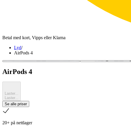
Betal med kort, Vipps eller Klarna
Lyd
/
AirPods 4
AirPods 4
Laster...
Laster...
Se alle priser
sjekk
20+ på nettlager