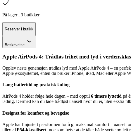
sjekk
På lager i 9 butikker
Reserver i butikk
Chevron
Beskrivelse
Apple AirPods 4: Trådløs frihet med lyd i verdensklas
Opplev neste generasjon trådløs lyd med Apple AirPods 4 – en perfekt 
Apple-økosystemet, enten du bruker iPhone, iPad, Mac eller Apple Watc
Lang batteritid og praktisk lading
AirPods 4 holder følge hele dagen – med opptil
6 timers lyttetid
på é
lading. Dermed kan du lade trådløst uansett hvor du er, uten ekstra til
Designet for komfort og bevegelse
Apple har finjustert passformen for å gi maksimal komfort – uansett om
tillegg
IP54-klassifisert
, noe som betyr at de tåler både svette og lett 