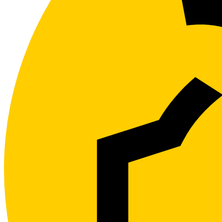
Kundeservice
Hjelpesider
Kontakt oss
Min Side
Dekningskart
Driftsmeldinger
SIM, PIN og PUK
Eierskifte
Våre vilkår
Forhandlere