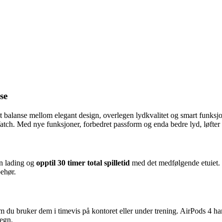
se
balanse mellom elegant design, overlegen lydkvalitet og smart funksjon
h. Med nye funksjoner, forbedret passform og enda bedre lyd, løfter de
n lading og
opptil 30 timer total spilletid
med det medfølgende etuiet.
behør.
 du bruker dem i timevis på kontoret eller under trening. AirPods 4 har e
regn.