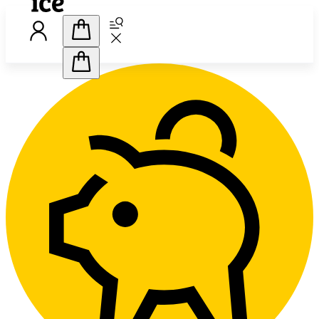
Handlekurv
Handlekurv
L
Abonnement
Tjenester
Nettbutikk
Kundeservice
Kampanjer