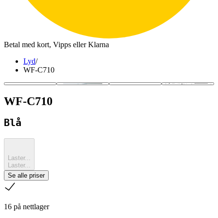
Betal med kort, Vipps eller Klarna
Lyd
/
WF-C710
WF-C710
Blå
Laster...
Laster...
Se alle priser
sjekk
16 på nettlager