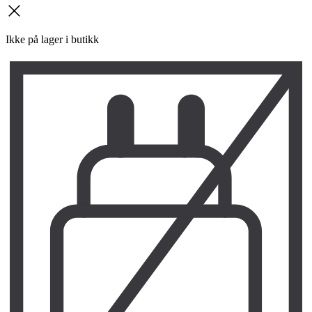
kryss
Ikke på lager i butikk
L