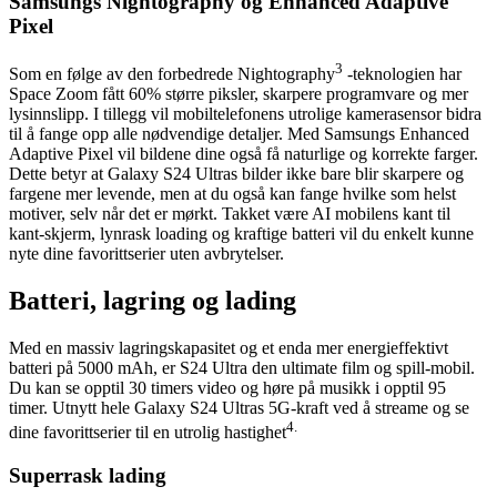
Samsungs Nightography og Enhanced Adaptive
Pixel
3
Som en følge av den forbedrede Nightography
-teknologien har
Space Zoom fått 60% større piksler, skarpere programvare og mer
lysinnslipp. I tillegg vil mobiltelefonens utrolige kamerasensor bidra
til å fange opp alle nødvendige detaljer. Med Samsungs Enhanced
Adaptive Pixel vil bildene dine også få naturlige og korrekte farger.
Dette betyr at Galaxy S24 Ultras bilder ikke bare blir skarpere og
fargene mer levende, men at du også kan fange hvilke som helst
motiver, selv når det er mørkt. Takket være AI mobilens kant til
kant-skjerm, lynrask loading og kraftige batteri vil du enkelt kunne
nyte dine favorittserier uten avbrytelser.
Batteri, lagring og lading
Med en massiv lagringskapasitet og et enda mer energieffektivt
batteri på 5000 mAh, er S24 Ultra den ultimate film og spill-mobil.
Du kan se opptil 30 timers video og høre på musikk i opptil 95
timer. Utnytt hele Galaxy S24 Ultras 5G-kraft ved å streame og se
4.
dine favorittserier til en utrolig hastighet
Superrask lading