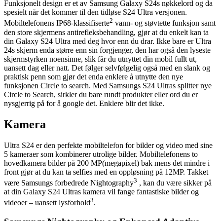
Funksjonelt design er et av Samsung Galaxy S24s nøkkelord og da
spesielt når det kommer til den tidløse S24 Ultra versjonen.
2
Mobiltelefonens IP68-klassifiserte
vann- og støvtette funksjon samt
den store skjermens antirefleksbehandling, gjør at du enkelt kan ta
din Galaxy S24 Ultra med deg hvor enn du drar. Ikke bare er Ultra
24s skjerm enda større enn sin forgjenger, den har også den lyseste
skjermstyrken noensinne, slik får du utnyttet din mobil fullt ut,
uansett dag eller natt. Det følger selvfølgelig også med en slank og
praktisk penn som gjør det enda enklere å utnytte den nye
funksjonen Circle to search. Med Samsungs S24 Ultras splitter nye
Circle to Search, sirkler du bare rundt produkter eller ord du er
nysgjerrig på for å google det. Enklere blir det ikke.
Kamera
Ultra S24 er den perfekte mobiltelefon for bilder og video med sine
5 kameraer som kombinerer utrolige bilder. Mobiltelefonens to
hovedkamera bilder på 200 MP(megapixel) bak mens det mindre i
front gjør at du kan ta selfies med en oppløsning på 12MP. Takket
3
være Samsungs forbedrede Nightography
, kan du være sikker på
at din Galaxy S24 Ultras kamera vil fange fantastiske bilder og
3
videoer – uansett lysforhold
.