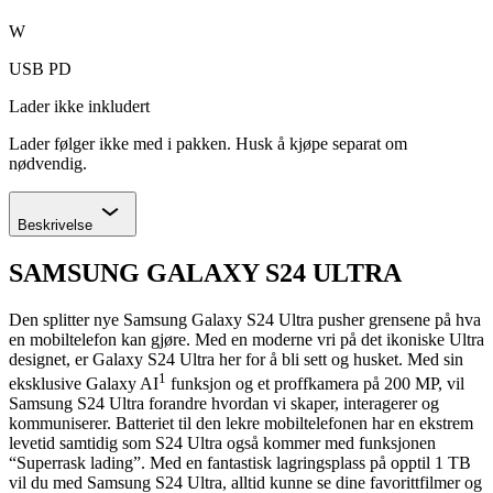
W
USB PD
Lader ikke inkludert
Lader følger ikke med i pakken. Husk å kjøpe separat om
nødvendig.
Chevron
Beskrivelse
SAMSUNG GALAXY S24 ULTRA
Den splitter nye Samsung Galaxy S24 Ultra pusher grensene på hva
en mobiltelefon kan gjøre. Med en moderne vri på det ikoniske Ultra
designet, er Galaxy S24 Ultra her for å bli sett og husket. Med sin
1
eksklusive Galaxy AI
funksjon og et proffkamera på 200 MP, vil
Samsung S24 Ultra forandre hvordan vi skaper, interagerer og
kommuniserer. Batteriet til den lekre mobiltelefonen har en ekstrem
levetid samtidig som S24 Ultra også kommer med funksjonen
“Superrask lading”. Med en fantastisk lagringsplass på opptil 1 TB
vil du med Samsung S24 Ultra, alltid kunne se dine favorittfilmer og