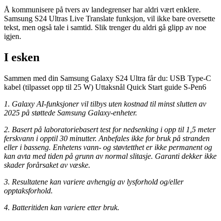
Å kommunisere på tvers av landegrenser har aldri vært enklere.
Samsung S24 Ultras Live Translate funksjon, vil ikke bare oversette
tekst, men også tale i samtid. Slik trenger du aldri gå glipp av noe
igjen.
I esken
Sammen med din Samsung Galaxy S24 Ultra får du: USB Type-C
kabel (tilpasset opp til 25 W) Uttaksnål Quick Start guide S-Pen6
1.
Galaxy AI-funksjoner vil tilbys uten kostnad til minst slutten av
2025 på støttede Samsung Galaxy-enheter.
2.
Basert på laboratoriebasert test for nedsenking i opp til 1,5 meter
ferskvann i opptil 30 minutter. Anbefales ikke for bruk på stranden
eller i basseng. Enhetens vann- og støvtetthet er ikke permanent og
kan avta med tiden på grunn av normal slitasje. Garanti dekker ikke
skader forårsaket av væske.
3.
Resultatene kan variere avhengig av lysforhold og/eller
opptaksforhold.
4.
Batteritiden kan variere etter bruk.