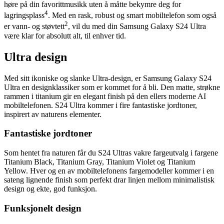
høre på din favorittmusikk uten å måtte bekymre deg for
4
lagringsplass
. Med en rask, robust og smart mobiltelefon som også
2
er vann- og støvtett
, vil du med din Samsung Galaxy S24 Ultra
være klar for absolutt alt, til enhver tid.
Ultra design
Med sitt ikoniske og slanke Ultra-design, er Samsung Galaxy S24
Ultra en designklassiker som er kommet for å bli. Den matte, strøkne
rammen i titanium gir en elegant finish på den ellers moderne AI
mobiltelefonen. S24 Ultra kommer i fire fantastiske jordtoner,
inspirert av naturens elementer.
Fantastiske jordtoner
Som hentet fra naturen får du S24 Ultras vakre fargeutvalg i fargene
Titanium Black, Titanium Gray, Titanium Violet og Titanium
Yellow. Hver og en av mobiltelefonens fargemodeller kommer i en
sateng lignende finish som perfekt drar linjen mellom minimalistisk
design og ekte, god funksjon.
Funksjonelt design