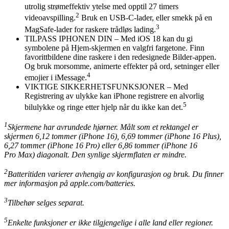
utrolig strømeffektiv ytelse med opptil 27 timers
2
videoavspilling.
Bruk en USB-C-lader, eller smekk på en
3
MagSafe-lader for raskere trådløs lading.
TILPASS IPHONEN DIN – Med iOS 18 kan du gi
symbolene på Hjem-skjermen en valgfri fargetone. Finn
favorittbildene dine raskere i den redesignede Bilder-appen.
Og bruk morsomme, animerte effekter på ord, setninger eller
4
emojier i iMessage.
VIKTIGE SIKKERHETSFUNKSJONER – Med
Registrering av ulykke kan iPhone registrere en alvorlig
5
bilulykke og ringe etter hjelp når du ikke kan det.
1
Skjermene har avrundede hjørner. Målt som et rektangel er
skjermen 6,12 tommer (iPhone 16), 6,69 tommer (iPhone 16 Plus),
6,27 tommer (iPhone 16 Pro) eller 6,86 tommer (iPhone 16
Pro Max) diagonalt. Den synlige skjermflaten er mindre.
2
Batteritiden varierer avhengig av konfigurasjon og bruk. Du finner
mer informasjon på apple.com/batteries.
3
Tilbehør selges separat.
5
Enkelte funksjoner er ikke tilgjengelige i alle land eller regioner.