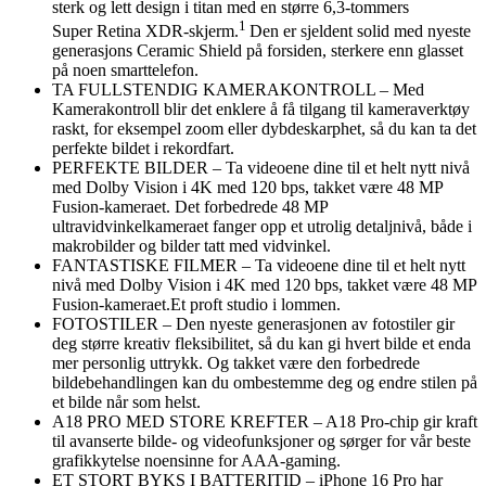
sterk og lett design i titan med en større 6,3-tommers
1
Super Retina XDR-skjerm.
Den er sjeldent solid med nyeste
generasjons Ceramic Shield på forsiden, sterkere enn glasset
på noen smarttelefon.
TA FULLSTENDIG KAMERAKONTROLL – Med
Kamerakontroll blir det enklere å få tilgang til kameraverktøy
raskt, for eksempel zoom eller dybde­skarphet, så du kan ta det
perfekte bildet i rekordfart.
PERFEKTE BILDER – Ta videoene dine til et helt nytt nivå
med Dolby Vision i 4K med 120 bps, takket være 48 MP
Fusion-kameraet. Det forbedrede 48 MP
ultravidvinkelkameraet fanger opp et utrolig detaljnivå, både i
makrobilder og bilder tatt med vidvinkel.
FANTASTISKE FILMER – Ta videoene dine til et helt nytt
nivå med Dolby Vision i 4K med 120 bps, takket være 48 MP
Fusion-kameraet.Et proft studio i lommen.
FOTOSTILER – Den nyeste generasjonen av fotostiler gir
deg større kreativ fleksi­bili­tet, så du kan gi hvert bilde et enda
mer personlig uttrykk. Og takket være den forbedrede
bildebehandlingen kan du ombestemme deg og endre stilen på
et bilde når som helst.
A18 PRO MED STORE KREFTER – A18 Pro-chip gir kraft
til avanserte bilde- og videofunksjoner og sørger for vår beste
grafikkytelse noensinne for AAA-gaming.
ET STORT BYKS I BATTERITID – iPhone 16 Pro har