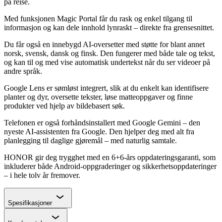
på reise.
Med funksjonen Magic Portal får du rask og enkel tilgang til
informasjon og kan dele innhold lynraskt – direkte fra grensesnittet.
Du får også en innebygd AI-oversetter med støtte for blant annet
norsk, svensk, dansk og finsk. Den fungerer med både tale og tekst,
og kan til og med vise automatisk undertekst når du ser videoer på
andre språk.
Google Lens er sømløst integrert, slik at du enkelt kan identifisere
planter og dyr, oversette tekster, løse matteoppgaver og finne
produkter ved hjelp av bildebasert søk.
Telefonen er også forhåndsinstallert med Google Gemini – den
nyeste AI-assistenten fra Google. Den hjelper deg med alt fra
planlegging til daglige gjøremål – med naturlig samtale.
HONOR gir deg trygghet med en 6+6-års oppdateringsgaranti, som
inkluderer både Android-oppgraderinger og sikkerhetsoppdateringer
– i hele tolv år fremover.
Chevron
Spesifikasjoner
Chevron