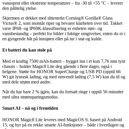
vannsprut eller ekstreme temperaturer – fra -30 til +55 °C – leverer
den pålitelig ytelse.
Skjermen er dekket med slitesterkt Corning® Gorilla® Glass
Victus® 2, som motstår riper og bevarer klarheten over tid. Takket
være IP68- og IP69K-klassifisering er enheten støv- og
vannbestandig – perfekt for bilder i fuktige omgivelser, enten du er i
en gyngende båt på innsjøen eller på tur i snø og kulde.
Et batteri du kan stole på
Med et kraftig 7500 mAh-batteri – bygget inn i et kun 7,76 mm tynt
chassis – holder Magic8 Lite deg gående i flere dager, også i
helgene. Støtte for HONOR SuperCharge og USB PD (opptil 66
W) gir lynrask lading, og med omvendt lading (7,5 W) kan du til og
med dele strøm med andre.
Når du har bare 2 % igjen, kan du fortsatt ringe i opptil 56 minutter
med ultra strømsparingsmodus.
Smart AI – nå og i fremtiden
HONOR Magic8 Lite leveres med MagicOS 9, basert på Android
15, og byr på en rekke smarte AI-funksjoner – både i hverdagen og