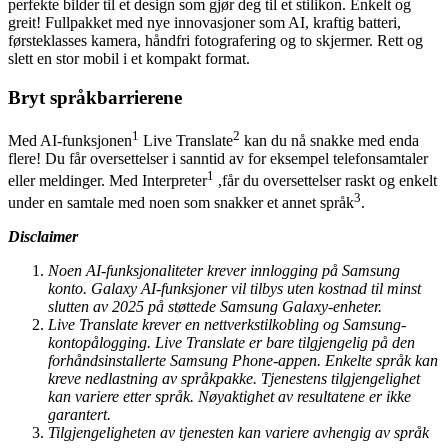
perfekte bilder til et design som gjør deg til et stilikon. Enkelt og
greit! Fullpakket med nye innovasjoner som AI, kraftig batteri,
førsteklasses kamera, håndfri fotografering og to skjermer. Rett og
slett en stor mobil i et kompakt format.
Bryt språkbarrierene
1
2
Med AI-funksjonen
Live Translate
kan du nå snakke med enda
flere! Du får oversettelser i sanntid av for eksempel telefonsamtaler
1
eller meldinger. Med Interpreter
,får du oversettelser raskt og enkelt
3
under en samtale med noen som snakker et annet språk
.
Disclaimer
Noen AI-funksjonaliteter krever innlogging på Samsung
konto. Galaxy AI-funksjoner vil tilbys uten kostnad til minst
slutten av 2025 på støttede Samsung Galaxy-enheter.
Live Translate krever en nettverkstilkobling og Samsung-
kontopålogging. Live Translate er bare tilgjengelig på den
forhåndsinstallerte Samsung Phone-appen. Enkelte språk kan
kreve nedlastning av språkpakke. Tjenestens tilgjengelighet
kan variere etter språk. Nøyaktighet av resultatene er ikke
garantert.
Tilgjengeligheten av tjenesten kan variere avhengig av språk