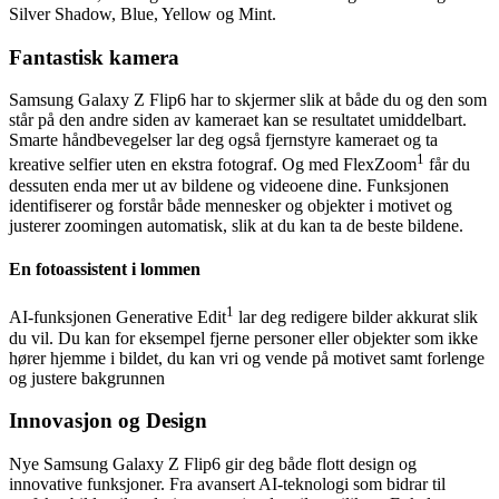
Silver Shadow, Blue, Yellow og Mint.
Fantastisk kamera
Samsung Galaxy Z Flip6 har to skjermer slik at både du og den som
står på den andre siden av kameraet kan se resultatet umiddelbart.
Smarte håndbevegelser lar deg også fjernstyre kameraet og ta
1
kreative selfier uten en ekstra fotograf. Og med FlexZoom
får du
dessuten enda mer ut av bildene og videoene dine. Funksjonen
identifiserer og forstår både mennesker og objekter i motivet og
justerer zoomingen automatisk, slik at du kan ta de beste bildene.
En fotoassistent i lommen
1
AI-funksjonen Generative Edit
lar deg redigere bilder akkurat slik
du vil. Du kan for eksempel fjerne personer eller objekter som ikke
hører hjemme i bildet, du kan vri og vende på motivet samt forlenge
og justere bakgrunnen
Innovasjon og Design
Nye Samsung Galaxy Z Flip6 gir deg både flott design og
innovative funksjoner. Fra avansert AI-teknologi som bidrar til