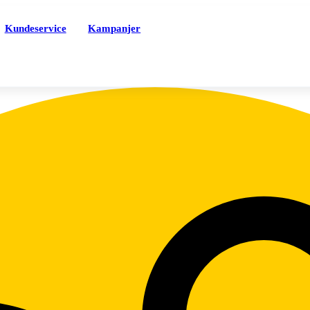
Kundeservice
Kampanjer
Tjenester
Nett
PentBrukt
M
iceTrygg
M
Sikkerhet
S
Mobilforsikring
A
MobilBytte
T
ice-appen
T
eSIM
S