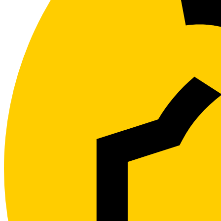
Kundeservice
Hjelpesider
Kontakt oss
Min Side
Dekningskart
Driftsmeldinger
SIM, PIN og PUK
Eierskifte
Våre vilkår
Forhandlere