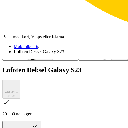
Betal med kort, Vipps eller Klarna
Mobiltilbehør
/
Lofoten Deksel Galaxy S23
Lofoten Deksel Galaxy S23
Laster...
Laster...
sjekk
20+ på nettlager
Chevron