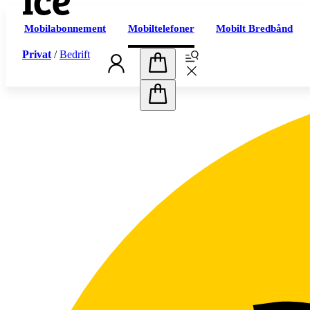
Mobilabonnement
Mobiltelefoner
Mobilt Bredbånd
Privat
/
Bedrift
Handlekurv
Handlekurv
Abonnement
Prøv oss
Mobilabonnement
iceUng – under 29 år
iceJunior – under 13 år
iceFamilie
Mobilt bredbånd