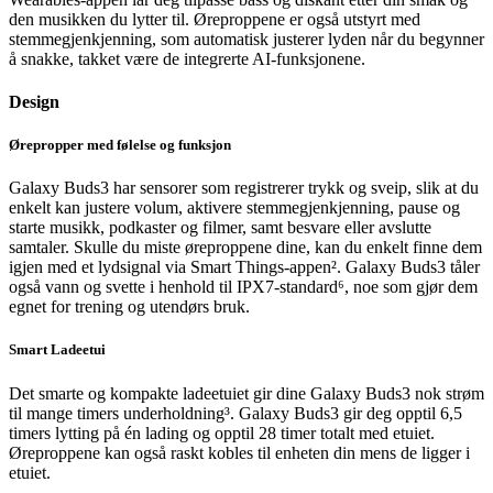
den musikken du lytter til. Øreproppene er også utstyrt med
stemmegjenkjenning, som automatisk justerer lyden når du begynner
å snakke, takket være de integrerte AI-funksjonene.
Design
Ørepropper med følelse og funksjon
Galaxy Buds3 har sensorer som registrerer trykk og sveip, slik at du
enkelt kan justere volum, aktivere stemmegjenkjenning, pause og
starte musikk, podkaster og filmer, samt besvare eller avslutte
samtaler. Skulle du miste øreproppene dine, kan du enkelt finne dem
igjen med et lydsignal via Smart Things-appen². Galaxy Buds3 tåler
også vann og svette i henhold til IPX7-standard⁶, noe som gjør dem
egnet for trening og utendørs bruk.
Smart Ladeetui
Det smarte og kompakte ladeetuiet gir dine Galaxy Buds3 nok strøm
til mange timers underholdning³. Galaxy Buds3 gir deg opptil 6,5
timers lytting på én lading og opptil 28 timer totalt med etuiet.
Øreproppene kan også raskt kobles til enheten din mens de ligger i
etuiet.