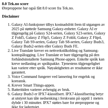
8.0 Tek.no score
Øreproppene har også fått 8.0 score fra Tek.no.
Disclaimer
Galaxy AI-funksjoner tilbys kostnadsfritt frem til utgangen av
2025 på støttede Samsung Galaxy-enheter. Galaxy AI er
tilgjengelig på Galaxy S24-serien, Galaxy S23-serien, Galaxy
Z Fold5, Galaxy Z Flip5, Galaxy Z Fold4, Galaxy Z Flip4,
Galaxy Tab S9-serien, Galaxy Tab S8-serien, Galaxy Buds3,
Galaxy Buds2-serien eller Galaxy Buds FE.
Live Translate krever en nettverkstilkobling og Samsung-
kontopålogging. Live Translate er bare tilgjengelig på den
forhåndsinstallerte Samsung Phone-appen. Enkelte språk kan
kreve nedlasting av språkpakke. Tjenestens tilgjengelighet
kan variere etter språk. Nøyaktigheten av resultatene er ikke
garantert.
Voice Command fungerer ved lansering for engelsk og
koreansk.
Krever Smart Things-appen.
Batteritiden varierer avhengig av bruk.
Galaxy Buds3 er IPX7-klassifisert. IPX7-klassifisering betyr
at utstyret kan tåle nedsenking i ferskvann på opptil 1 meters
dybde i 30 minutter. IPX7 støttes bare for øreproppene og
ikke for ladeetuiet.