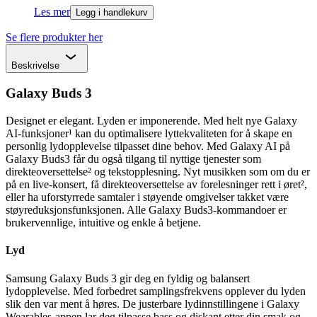
Les mer
Legg i handlekurv
Se flere produkter her
Chevron
Beskrivelse
Galaxy Buds 3
Designet er elegant. Lyden er imponerende. Med helt nye Galaxy
AI-funksjoner¹ kan du optimalisere lyttekvaliteten for å skape en
personlig lydopplevelse tilpasset dine behov. Med Galaxy AI på
Galaxy Buds3 får du også tilgang til nyttige tjenester som
direkteoversettelse² og tekstopplesning. Nyt musikken som om du er
på en live-konsert, få direkteoversettelse av forelesninger rett i øret²,
eller ha uforstyrrede samtaler i støyende omgivelser takket være
støyreduksjonsfunksjonen. Alle Galaxy Buds3-kommandoer er
brukervennlige, intuitive og enkle å betjene.
Lyd
Samsung Galaxy Buds 3 gir deg en fyldig og balansert
lydopplevelse. Med forbedret samplingsfrekvens opplever du lyden
slik den var ment å høres. De justerbare lydinnstillingene i Galaxy
Wearables-appen lar deg tilpasse bass og diskant etter din smak og