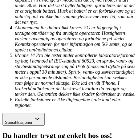
under 80%. Har det vært byttet tidligere, garanteres det at det
er et originalt batteri. Husk at batteri er en forbruksvare og at
naturlig nok vil ikke har samme ytelsesevne over tid, som når
det var nytt.
Abonnement for datatrafikk kreves. 5G er tilgjengelig i
utvalgte områder og fra utvalgte operatører. Hastigheten
varierer avhengig av operatøren og forholdene på stedet.
Kontakt operatøren for mer informasjon om 5G-støtte, og se
apple.com/no/iphone/cellular.
iPhone 14 Pro ble testet under kontrollerte laboratorieforhold
og har, i henhold til IEC-standard 60529, en sprut-, vann- og
støvbestandighetsrangering på IP68 (maksimal dybde på seks
meter i opptil 30 minutter). Sprut-, vann- og støvbestandighet
er ikke permanente tilstander. Bestandigheten kan svekkes
som følge av normal slitasje. Ikke lad en våt iPhone. I
brukerhåndboken er det beskrevet hvordan du rengjør og
tørker den. Garantien dekker ikke skader forårsaket av væske.
Enkelte funksjoner er ikke tilgjengelige i alle land eller
regioner.
Chevron
Spesifikasjoner
Du handler trygt og enkelt hos oss!