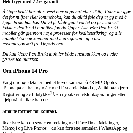
Helt trygt med 2 års garanti
Å kjøpe brukt har aldri vært mer populært eller viktig. Enten du gjør
det for miljøet eller lommeboka, kan du alltid føle deg trygg med å
kjøpe brukt hos Ice. Du vil få både god kvalitet og pris uansett
hvilken PentBrukt mobiltelefon du kjøper. Alle våre PentBrukt
mobiler går gjennom nøye prosesser for kvalitetssikring, og alle
mobiltelefonene kommer med 2 års garanti og 5 års
reklamasjonsrett fra kjøpsdatoen.
Du kan kjøpe PentBrukt mobiler både i nettbutikken og i våre
fysiske ice-butikker.
Om iPhone 14 Pro
Fang utrolige detaljer med et hovedkamera på 48 MP. Opplev
iPhone på en helt ny måte med Dynamic Island og Alltid på-skjerm.
(1)
Registrering av bilulykke
, en ny sikkerhetsfunksjon, ringer etter
hjelp når du ikke kan det.
Smarte former for kontakt.
Ikke bare kan du sende en melding med FaceTime, Meldinger,
Memoji og Live Photos – du kan fortsette samtalen i WhatsApp og