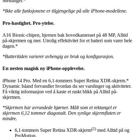
Meldinger.*
*Ikke alle funksjonene er tilgjengelige på alle iPhone-modellene.
Pro-hastighet. Pro-ytelse.
A16 Bionic-chipen, hjernen bak hovedkameraet på 48 MP, Alltid
på-skjermen og mer. Utrolig effektivitet for et batteri som varer hele
dagen.*
*Batteritiden varierer avhengig av bruk og konfigurasjon.
En nesten magisk ny iPhone-opplevelse.
iPhone 14 Pro. Med en 6,1-tommers Super Retina XDR-skjerm.*
Dynamic Island forvandler hvordan du ser varslinger og aktiviteter.
Få viktig informasjon ved å kaste et raskt blikk på Alltid på-
skjermen.
*Skjermen har avrundede hjørner. Målt som et rektangel er
skjermen 6,12 tommer diagonalt. Den synlige skjermflaten er
mindre.
(2)
6,1-tommers Super Retina XDR-skjerm
med Alltid på og
ProMotion.