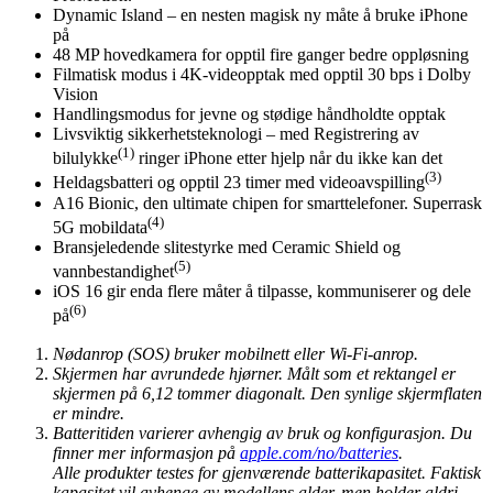
Dynamic Island – en nesten magisk ny måte å bruke iPhone
på
48 MP hovedkamera for opptil fire ganger bedre oppløsning
Filmatisk modus i 4K-videopptak med opptil 30 bps i Dolby
Vision
Handlingsmodus for jevne og stødige håndholdte opptak
Livsviktig sikkerhetsteknologi – med Registrering av
(1)
bilulykke
ringer iPhone etter hjelp når du ikke kan det
(3)
Heldagsbatteri og opptil 23 timer med videoavspilling
A16 Bionic, den ultimate chipen for smarttelefoner. Superrask
(4)
5G mobildata
Bransjeledende slitestyrke med Ceramic Shield og
(5)
vannbestandighet
iOS 16 gir enda flere måter å tilpasse, kommuniserer og dele
(6)
på
Nødanrop (SOS) bruker mobilnett eller Wi-Fi-anrop.
Skjermen har avrundede hjørner. Målt som et rektangel er
skjermen på 6,12 tommer diagonalt. Den synlige skjermflaten
er mindre.
Batteritiden varierer avhengig av bruk og konfigurasjon. Du
finner mer informasjon på
apple.com/no/batteries
.
Alle produkter testes for gjenværende batterikapasitet. Faktisk
kapasitet vil avhenge av modellens alder, men holder aldri