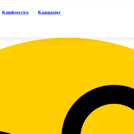
Kundeservice
Kampanjer
Tjenester
Nett
PentBrukt
M
iceTrygg
M
Sikkerhet
S
Mobilforsikring
A
MobilBytte
T
ice-appen
T
eSIM
S