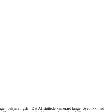
agen bekymringsfri. Det AI-støttede kameraet fanger øyeblikk med