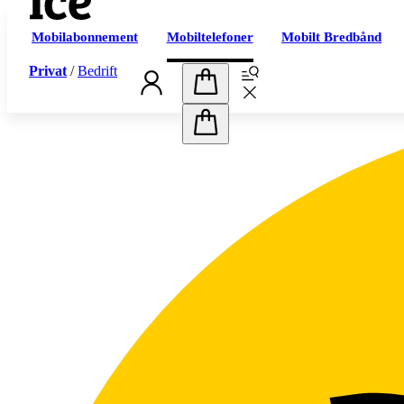
Mobilabonnement
Mobiltelefoner
Mobilt Bredbånd
Privat
/
Bedrift
Handlekurv
Handlekurv
Abonnement
Prøv oss
Mobilabonnement
iceUng – under 29 år
iceJunior – under 13 år
iceFamilie
Mobilt bredbånd