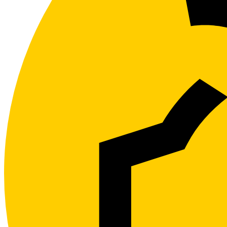
Kundeservice
Hjelpesider
Kontakt oss
Min Side
Dekningskart
Driftsmeldinger
SIM, PIN og PUK
Eierskifte
Våre vilkår
Forhandlere