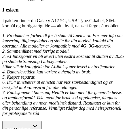
I esken
I pakken finner du Galaxy A17 5G, USB Type-C-kabel, SIM-
kortnål og hurtigstartguide — alt i hvitt, uansett farge på mobilen.
1. Produktet er forberedt for å støtte 5G-nettverk. For mer info om
lansering, tilgjengelighet og støtte for din modell, kontakt din
operatør. Alle modeller er kompatible med 4G, 3G-nettverk.
2. Sammenliknet med forrige modell.
3. AI-funksjoner vil bli levert uten ekstra kostnad til slutten av 2025
på støttede Samsung Galaxy-enheter.
Ulike vilkår kan gjelde for AI-funksjoner levert av tredjeparter.
4. Batterilevetiden kan variere avhengig av bruk.
5. Kjøpes separat.
6. IP54 innebærer at enheten har viss støvbestandighet og er
beskyttet mot vannsprut fra alle retninger.
7. Funksjonene i Samsung Health er kun ment for generelle helse-
og treningsformål. Ikke ment for bruk ved oppdagelse, diagnose
eller behandling av noen medisinsk tilstand. Resultatet er kun for
din personlige referanse. Vennligst rådfør deg med helsepersonell
for profesjonelle råd
Chevron