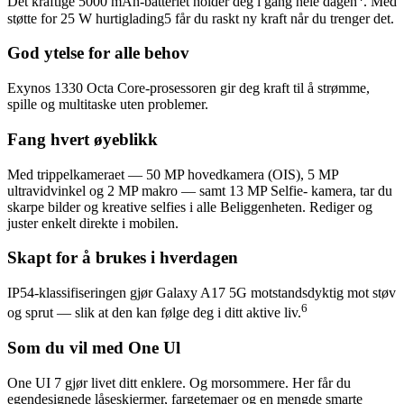
Det kraftige 5000 mAh-batteriet holder deg i gang hele dagen
. Med
støtte for 25 W hurtiglading5 får du raskt ny kraft når du trenger det.
God ytelse for alle behov
Exynos 1330 Octa Core-prosessoren gir deg kraft til å strømme,
spille og multitaske uten problemer.
Fang hvert øyeblikk
Med trippelkameraet — 50 MP hovedkamera (OIS), 5 MP
ultravidvinkel og 2 MP makro — samt 13 MP Selfie- kamera, tar du
skarpe bilder og kreative selfies i alle Beliggenheten. Rediger og
juster enkelt direkte i mobilen.
Skapt for å brukes i hverdagen
IP54-klassifiseringen gjør Galaxy A17 5G motstandsdyktig mot støv
6
og sprut — slik at den kan følge deg i ditt aktive liv.
Som du vil med One Ul
One UI 7 gjør livet ditt enklere. Og morsommere. Her får du
egendesignede låseskjermer, fargetemaer og en mengde smarte