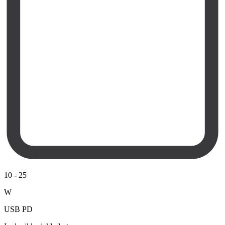
10
-
25
W
USB PD