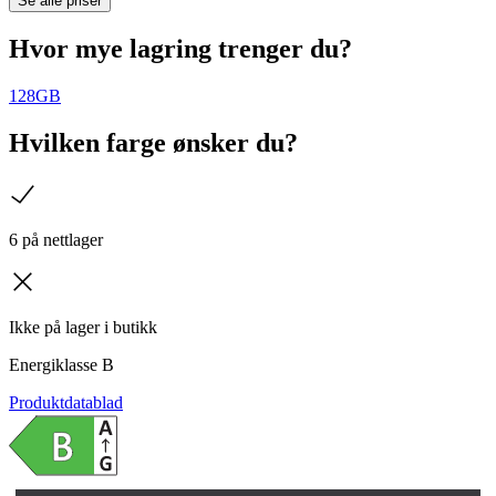
Se alle priser
Hvor mye lagring trenger du?
128GB
Hvilken farge ønsker du?
sjekk
6 på nettlager
kryss
Ikke på lager i butikk
Energiklasse
B
Produktdatablad
L