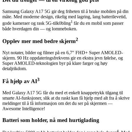
Samsung Galaxy A17 5G gir deg friheten til å bruke mobilen på din
måte. Med moderne design, rikelig med lagring, lang batterilevetid,
1
gode kameraer og rask 5G-tilk0bling
får du en mobil som passer
både hverdagen din — og lommeboken.
2
Opplev mer med bedre skjerm
Nyt notater, bilder og filmer på en 6,7" FHD+ Super AMOLED-
skjerm. 90 Hz oppdateringsfrekvens gir en ekstra jevn følelse, og
Super AMOLED-teknologien byr på klare farger og høy
detaljrikdom.
3
Få hjelp av AI
Med Galaxy A17 5G får du med et enkelt knappetrykk tilgang til
smarte Al-funksjoner, slik at du raskt kan få hjelp med alt fra å skrive
meldinger til å få informasjon om det du ser på skjermen —
Awesome Intelligence!
Batteri som holder, nå med hurtiglading
4