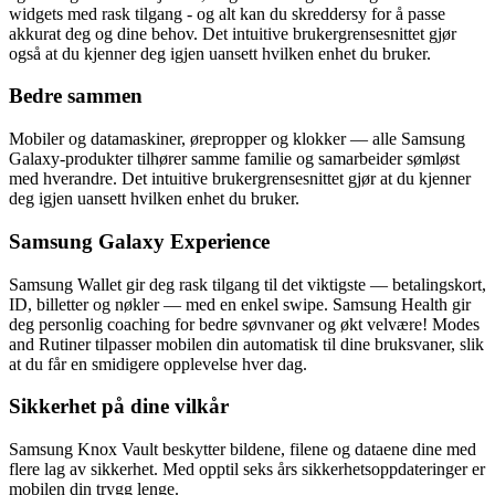
widgets med rask tilgang - og alt kan du skreddersy for å passe
akkurat deg og dine behov. Det intuitive brukergrensesnittet gjør
også at du kjenner deg igjen uansett hvilken enhet du bruker.
Bedre sammen
Mobiler og datamaskiner, ørepropper og klokker — alle Samsung
Galaxy-produkter tilhører samme familie og samarbeider sømløst
med hverandre. Det intuitive brukergrensesnittet gjør at du kjenner
deg igjen uansett hvilken enhet du bruker.
Samsung Galaxy Experience
Samsung Wallet gir deg rask tilgang til det viktigste — betalingskort,
ID, billetter og nøkler — med en enkel swipe. Samsung Health gir
deg personlig coaching for bedre søvnvaner og økt velvære! Modes
and Rutiner tilpasser mobilen din automatisk til dine bruksvaner, slik
at du får en smidigere opplevelse hver dag.
Sikkerhet på dine vilkår
Samsung Knox Vault beskytter bildene, filene og dataene dine med
flere lag av sikkerhet. Med opptil seks års sikkerhetsoppdateringer er
mobilen din trygg lenge.