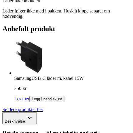
Lader ikke inkludert
Lader følger ikke med i pakken. Husk å kjøpe separat om
nødvendig.
Anbefalt produkt
Samsung
USB-C lader m. kabel 15W
250 kr
Les mer
Legg i handlekurv
Se flere produkter her
Chevron
Beskrivelse
Det du trenger — til en virkelig god pris