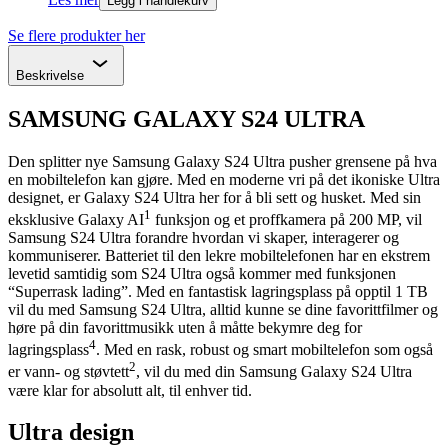
Legg i handlekurv
Se flere produkter her
Chevron
Beskrivelse
SAMSUNG GALAXY S24 ULTRA
Den splitter nye Samsung Galaxy S24 Ultra pusher grensene på hva
en mobiltelefon kan gjøre. Med en moderne vri på det ikoniske Ultra
designet, er Galaxy S24 Ultra her for å bli sett og husket. Med sin
1
eksklusive Galaxy AI
funksjon og et proffkamera på 200 MP, vil
Samsung S24 Ultra forandre hvordan vi skaper, interagerer og
kommuniserer. Batteriet til den lekre mobiltelefonen har en ekstrem
levetid samtidig som S24 Ultra også kommer med funksjonen
“Superrask lading”. Med en fantastisk lagringsplass på opptil 1 TB
vil du med Samsung S24 Ultra, alltid kunne se dine favorittfilmer og
høre på din favorittmusikk uten å måtte bekymre deg for
4
lagringsplass
. Med en rask, robust og smart mobiltelefon som også
2
er vann- og støvtett
, vil du med din Samsung Galaxy S24 Ultra
være klar for absolutt alt, til enhver tid.
Ultra design