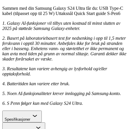
Sammen med din Samsung Galaxy S24 Ultra får du: USB Type-C
kabel (tilpasset opp til 25 W) Uttaksnål Quick Start guide S-Pen6
1.
Galaxy AI-funksjoner vil tilbys uten kostnad til minst slutten av
2025 på støttede Samsung Galaxy-enheter.
2.
Basert på laboratoriebasert test for nedsenking i opp til 1,5 meter
ferskvann i opptil 30 minutter. Anbefales ikke for bruk på stranden
eller i basseng. Enhetens vann- og støvtetthet er ikke permanent og
kan avta med tiden på grunn av normal slitasje. Garanti dekker ikke
skader forårsaket av væske.
3.
Resultatene kan variere avhengig av lysforhold og/eller
opptaksforhold.
4.
Batteritiden kan variere etter bruk.
5.
Noen AI-funksjonaliteter krever innlogging på Samsung-konto.
6.
S Penn følger kun med Galaxy S24 Ultra.
Chevron
Spesifikasjoner
Chevron