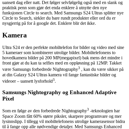
uansett dag eller natt. Det følger selvfølgelig også med en slank og
praktisk penn som gjør det enda enklere å utnytte den nye
funksjonen Circle to search. Med Samsungs S24 Ultras splitter nye
Circle to Search, sirkler du bare rundt produkter eller ord du er
nysgjerrig på for å google det. Enklere blir det ikke.
Kamera
Ultra S24 er den perfekte mobiltelefon for bilder og video med sine
5 kameraer som kombinerer utrolige bilder. Mobiltelefonens to
hovedkamera bilder på 200 MP(megapixel) bak mens det mindre i
front gjør at du kan ta selfies med en oppløsning på 12MP. Takket
3
være Samsungs forbedrede Nightography
, kan du være sikker på
at din Galaxy S24 Ultras kamera vil fange fantastiske bilder og
3
videoer – uansett lysforhold
.
Samsungs Nightography og Enhanced Adaptive
Pixel
3
Som en følge av den forbedrede Nightography
-teknologien har
Space Zoom fått 60% større piksler, skarpere programvare og mer
lysinnslipp. I tillegg vil mobiltelefonens utrolige kamerasensor bidra
til å fange opp alle nødvendige detaljer. Med Samsungs Enhanced