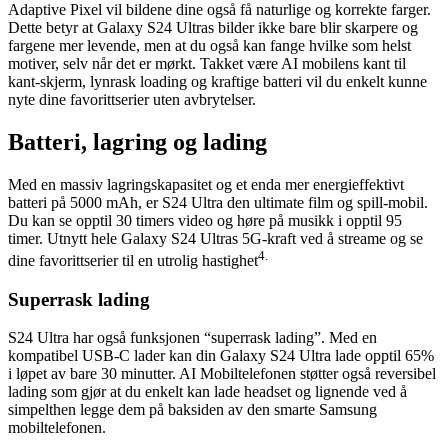
Adaptive Pixel vil bildene dine også få naturlige og korrekte farger.
Dette betyr at Galaxy S24 Ultras bilder ikke bare blir skarpere og
fargene mer levende, men at du også kan fange hvilke som helst
motiver, selv når det er mørkt. Takket være AI mobilens kant til
kant-skjerm, lynrask loading og kraftige batteri vil du enkelt kunne
nyte dine favorittserier uten avbrytelser.
Batteri, lagring og lading
Med en massiv lagringskapasitet og et enda mer energieffektivt
batteri på 5000 mAh, er S24 Ultra den ultimate film og spill-mobil.
Du kan se opptil 30 timers video og høre på musikk i opptil 95
timer. Utnytt hele Galaxy S24 Ultras 5G-kraft ved å streame og se
4.
dine favorittserier til en utrolig hastighet
Superrask lading
S24 Ultra har også funksjonen “superrask lading”. Med en
kompatibel USB-C lader kan din Galaxy S24 Ultra lade opptil 65%
i løpet av bare 30 minutter. AI Mobiltelefonen støtter også reversibel
lading som gjør at du enkelt kan lade headset og lignende ved å
simpelthen legge dem på baksiden av den smarte Samsung
mobiltelefonen.