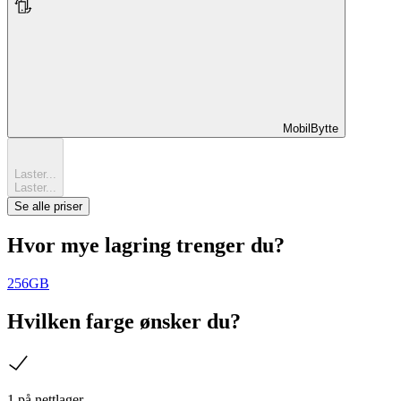
MobilBytte
MobilBytte
Laster...
Laster...
Se alle priser
Hvor mye lagring trenger du?
256GB
Hvilken farge ønsker du?
sjekk
1 på nettlager