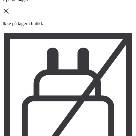
kryss
Ikke på lager i butikk
L