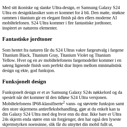
Med sitt ikoniske og slanke Ultra-design, er Samsung Galaxy S24
Ultra en designklassiker som er kommet for å bli. Den matte, strøkne
rammen i titanium gir en elegant finish på den ellers moderne AI
mobiltelefonen. S24 Ultra kommer i fire fantastiske jordtoner,
inspirert av naturens elementer.
Fantastiske jordtoner
Som hentet fra naturen får du S24 Ultras vakre fargeutvalg i fargene
Titanium Black, Titanium Gray, Titanium Violet og Titanium
Yellow. Hver og en av mobiltelefonens fargemodeller kommer i en
sateng lignende finish som perfekt drar linjen mellom minimalistisk
design og ekte, god funksjon.
Funksjonelt design
Funksjonelt design er et av Samsung Galaxy S24s nøkkelord og da
spesielt når det kommer til den tidløse S24 Ultra versjonen.
2
Mobiltelefonens IP68-klassifiserte
vann- og støvtette funksjon samt
den store skjermens antirefleksbehandling, gjør at du enkelt kan ta
din Galaxy S24 Ultra med deg hvor enn du drar. Ikke bare er Ultra
24s skjerm enda større enn sin forgjenger, den har også den lyseste
skjermstyrken noensinne, slik får du utnyttet din mobil fullt ut,